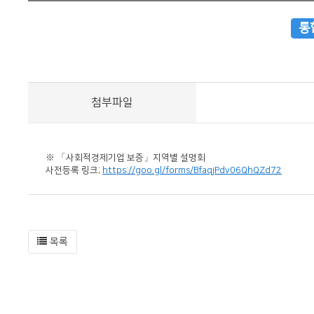
통
첨부파일
※ 「사회적경제기업 보증」지역별 설명회
사전등록 링크;
https://goo.gl/forms/BfaqjPdv06QhQZd72
목록